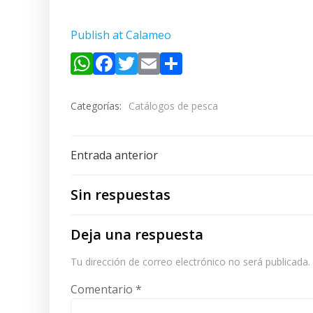
Publish at Calameo
WhatsApp
Facebook
Twitter
Email
Compartir
Categorías:
Catálogos de pesca
Navegación
Entrada anterior
de
Sin respuestas
entradas
Deja una respuesta
Tu dirección de correo electrónico no será publicada.
Comentario
*