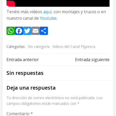
Tenéis más videos
aquí
, con montajes y trucos o en
nuestro canal de
Youtube
.
WhatsApp
Facebook
Twitter
Email
Compartir
Categorías:
Sin categoría
Videos del Canal Flypesca
Navegación
Navegación
Entrada anterior
Entrada siguiente
de
de
Sin respuestas
entradas
entradas
Deja una respuesta
Tu dirección de correo electrónico no será publicada.
Los
campos obligatorios están marcados con
*
Comentario
*