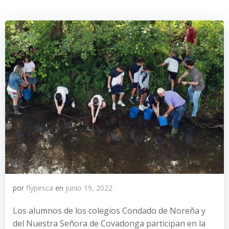
por
flypesca
en
junio 19, 2022
Los alumnos de los colegios Condado de Noreña y
del Nuestra Señora de Covadonga participan en la