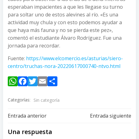
esperaban impacientes a que les llegase su turno
para soltar uno de estos alevines al río. «Es una
actividad muy chula y con esto podemos ayudar a
que haya más fauna y no se pierda este pez»,
comentó el estudiante Álvaro Rodríguez. Fue una
jornada para recordar.
Fuente:
https://www.elcomercio.es/asturias/siero-
centro/truchas-nora-20220617000740-ntvo.html
WhatsApp
Facebook
Twitter
Email
Compartir
Categorías:
Sin categoría
Navegación
Navegación
Entrada anterior
Entrada siguiente
de
de
Una respuesta