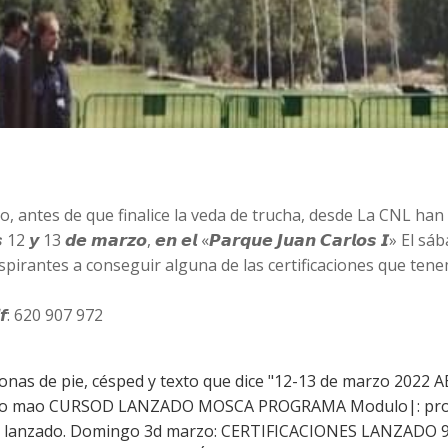
o, antes de que finalice la veda de trucha, desde La CNL h
𝙙𝙞́𝙖𝙨 12 𝙮 13 𝙙𝙚 𝙢𝙖𝙧𝙯𝙤, 𝙚𝙣 𝙚𝙡 «𝙋𝙖𝙧𝙦𝙪𝙚 𝙅𝙪𝙖𝙣 𝘾𝙖𝙧𝙡𝙤
spirantes a conseguir alguna de las certificaciones que t
𝙩𝙡𝙛: 620 907 972