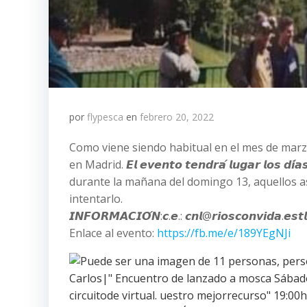
por
flypesca
en
febrero 20, 2022
Como viene siendo habitual en el mes de marz
en Madrid. 𝙀𝙡 𝙚𝙫𝙚𝙣𝙩𝙤 𝙩𝙚𝙣𝙙𝙧𝙖́ 𝙡𝙪𝙜𝙖𝙧 𝙡𝙤𝙨 
durante la mañana del domingo 13, aquellos a
intentarlo.
𝙄𝙉𝙁𝙊𝙍𝙈𝘼𝘾𝙄𝙊́𝙉:𝙘.𝙚.: 𝙘𝙣𝙡@𝙧𝙞𝙤𝙨𝙘𝙤𝙣𝙫𝙞𝙙𝙖.𝙚
Enlace al evento:
https://fb.me/e/189YEgNJi