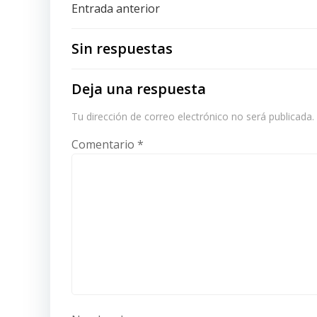
Navegación
Entrada anterior
de
Sin respuestas
entradas
Deja una respuesta
Tu dirección de correo electrónico no será publicada.
Comentario
*