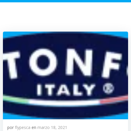
por
flypesca
en
marzo 18, 2021