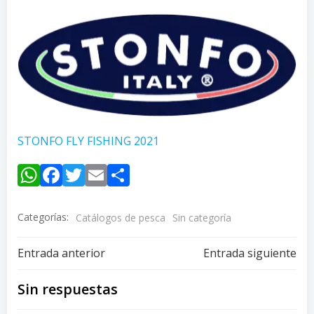
STONFO FLY FISHING 2021
WhatsApp
Facebook
Twitter
Email
Compartir
Categorías:
Catálogos de pesca
Sin categoría
Navegación
Navegación
Entrada anterior
Entrada siguiente
de
de
Sin respuestas