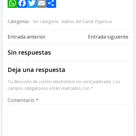
WhatsApp
Facebook
Twitter
Email
Compartir
Categorías:
Sin categoría
Videos del Canal Flypesca
Navegación
Navegación
Entrada anterior
Entrada siguiente
de
de
Sin respuestas
entradas
entradas
Deja una respuesta
Tu dirección de correo electrónico no será publicada.
Los
campos obligatorios están marcados con
*
Comentario
*