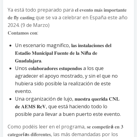
Ya está todo preparado para 𝐞𝐥 𝐞𝐯𝐞𝐧𝐭𝐨 𝐦𝐚́𝐬 𝐢𝐦𝐩𝐨𝐫𝐭𝐚𝐧𝐭𝐞
𝐝𝐞 𝐟𝐥𝐲 𝐜𝐚𝐬𝐭𝐢𝐧𝐠 que se va a celebrar en España este año
2024. (9 de Marzo)
𝐂𝐨𝐧𝐭𝐚𝐦𝐨𝐬 𝐜𝐨𝐧:
Un escenario magnifico, 𝐥𝐚𝐬 𝐢𝐧𝐬𝐭𝐚𝐥𝐚𝐜𝐢𝐨𝐧𝐞𝐬 𝐝𝐞𝐥
𝐄𝐬𝐭𝐚𝐝𝐢𝐨 𝐌𝐮𝐧𝐢𝐜𝐢𝐩𝐚𝐥 𝐅𝐮𝐞𝐧𝐭𝐞 𝐝𝐞 𝐥𝐚 𝐍𝐢
ñ
𝐚 𝐝𝐞
𝐆𝐮𝐚𝐝𝐚𝐥𝐚𝐣𝐚𝐫𝐚.
Unos 𝐜𝐨𝐥𝐚𝐛𝐨𝐫𝐚𝐝𝐨𝐫𝐞𝐬 𝐞𝐬𝐭𝐮𝐩𝐞𝐧𝐝𝐨𝐬 a los que
agradecer el apoyo mostrado, y sin el que no
hubiera sido posible la realización de este
evento.
Una organización de lujo, 𝐧𝐮𝐞𝐬𝐭𝐫𝐚 𝐪𝐮𝐞𝐫𝐢𝐝𝐚 𝐂𝐍𝐋
𝐝𝐞 𝐀𝐄𝐌𝐒 𝐑𝐜𝐕, que está haciendo todo lo
posible para llevar a buen puerto este evento.
Como podéis leer en el programa, 𝐬𝐞 𝐜𝐨𝐦𝐩𝐞𝐭𝐢𝐫
á
𝐞𝐧 𝟑
𝐜𝐚𝐭𝐞𝐠𝐨𝐫
ía
𝐬 𝐝𝐢𝐟𝐞𝐫𝐞𝐧𝐭𝐞𝐬, las más demandadas por los