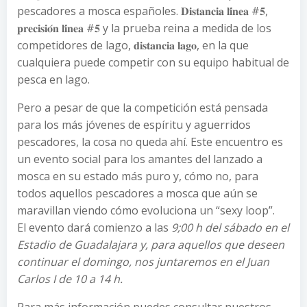
pescadores a mosca españoles. 𝐃𝐢𝐬𝐭𝐚𝐧𝐜𝐢𝐚 𝐥𝐢́𝐧𝐞𝐚 #𝟓,
𝐩𝐫𝐞𝐜𝐢𝐬𝐢𝐨́𝐧 𝐥𝐢́𝐧𝐞𝐚 #𝟓 y la prueba reina a medida de los
competidores de lago, 𝐝𝐢𝐬𝐭𝐚𝐧𝐜𝐢𝐚 𝐥𝐚𝐠𝐨, en la que
cualquiera puede competir con su equipo habitual de
pesca en lago.
Pero a pesar de que la competición está pensada
para los más jóvenes de espíritu y aguerridos
pescadores, la cosa no queda ahí. Este encuentro es
un evento social para los amantes del lanzado a
mosca en su estado más puro y, cómo no, para
todos aquellos pescadores a mosca que aún se
maravillan viendo cómo evoluciona un “sexy loop”.
El evento dará comienzo a las
9;00 h del sábado en el
Estadio de Guadalajara y, para aquellos que deseen
continuar el domingo, nos juntaremos en el Juan
Carlos I de 10 a 14 h.