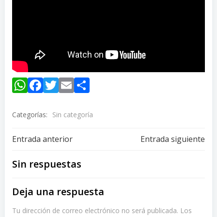
WhatsApp
Facebook
Twitter
Email
Compartir
Categorías:
Sin categoría
Navegación
Navegación
Entrada anterior
Entrada siguiente
de
de
Sin respuestas
entradas
entradas
Deja una respuesta
Tu dirección de correo electrónico no será publicada.
Los